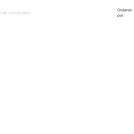
Ordenar
o
de
resultados
por: