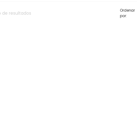
Ordenar
o
de
resultados
por: