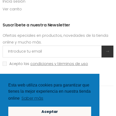
Inicia sesión
Ver carrito
Suscríbete a nuestra Newsletter
Ofertas epeciales en productos, novedades de la tienda
online y mucho más.
Acepto las
condiciones y términos de uso
Esta web utiliza cookies para garantizar que
tienes la mejor experiencia en nuestra tienda
©
Hexer
- All rights Reserved
Saber más
online
Redes sociales
Aceptar
, Request failed with status code NotFound