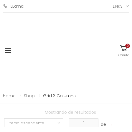
LINKS
LLama:
0
Toggle mobile menu
Carrito
Home
Shop
Grid 3 Columns
Mostrando
de
resultados
de
→