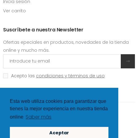
Inicia sesión
Ver carrito
Suscríbete a nuestra Newsletter
Ofertas epeciales en productos, novedades de la tienda
online y mucho más.
Acepto las
condiciones y términos de uso
Esta web utiliza cookies para garantizar que
tienes la mejor experiencia en nuestra tienda
©
Hexer
- All rights Reserved
Saber más
online
Redes sociales
Aceptar
, Request failed with status code NotFound