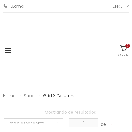
LINKS
LLama:
0
Toggle mobile menu
Carrito
Home
Shop
Grid 3 Columns
Mostrando
de
resultados
de
→